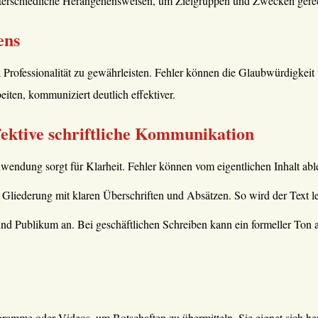
 unterschiedliche Herangehensweisen, um Zielgruppen und Zwecken gere
ens
 Professionalität zu gewährleisten. Fehler können die Glaubwürdigkeit 
eiten, kommuniziert deutlich effektiver.
ffektive schriftliche Kommunikation
ndung sorgt für Klarheit. Fehler können vom eigentlichen Inhalt able
 Gliederung mit klaren Überschriften und Absätzen. So wird der Text le
 und Publikum an. Bei geschäftlichen Schreiben kann ein formeller Ton
ramme oder Videos, um Botschaften zu übermitteln. Sie eignet sich he