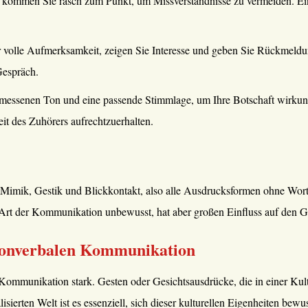
d kommen Sie rasch zum Punkt, um Missverständnisse zu vermeiden. Ein
lle Aufmerksamkeit, zeigen Sie Interesse und geben Sie Rückmeldunge
Gespräch.
messenen Ton und eine passende Stimmlage, um Ihre Botschaft wirkung
it des Zuhörers aufrechtzuerhalten.
mik, Gestik und Blickkontakt, also alle Ausdrucksformen ohne Worte.
se Art der Kommunikation unbewusst, hat aber großen Einfluss auf den 
 nonverbalen Kommunikation
 Kommunikation stark. Gesten oder Gesichtsausdrücke, die in einer Kult
lisierten Welt ist es essenziell, sich dieser kulturellen Eigenheiten be