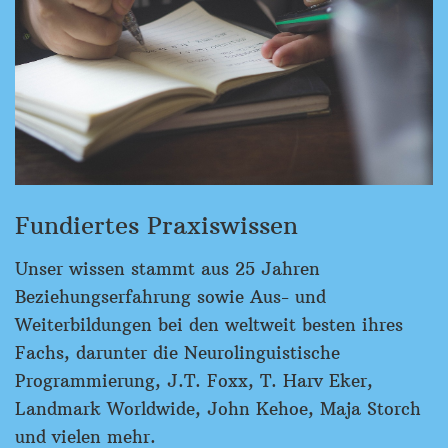
Fundiertes Praxiswissen
Unser wissen stammt aus 25 Jahren
Beziehungserfahrung sowie Aus- und
Weiterbildungen bei den weltweit besten ihres
Fachs, darunter die Neurolinguistische
Programmierung, J.T. Foxx, T. Harv Eker,
Landmark Worldwide, John Kehoe, Maja Storch
und vielen mehr.