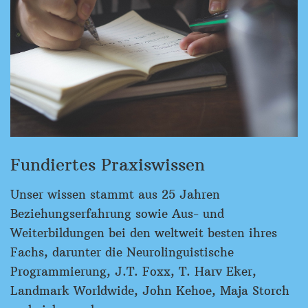
Fundiertes Praxiswissen
Unser wissen stammt aus 25 Jahren
Beziehungserfahrung sowie Aus- und
Weiterbildungen bei den weltweit besten ihres
Fachs, darunter die Neurolinguistische
Programmierung, J.T. Foxx, T. Harv Eker,
Landmark Worldwide, John Kehoe, Maja Storch