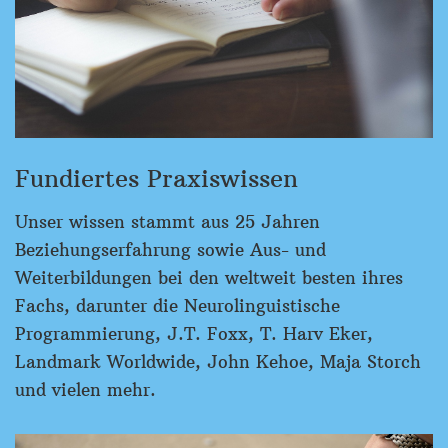
Fundiertes Praxiswissen
Unser wissen stammt aus 25 Jahren
Beziehungserfahrung sowie Aus- und
Weiterbildungen bei den weltweit besten ihres
Fachs, darunter die Neurolinguistische
Programmierung, J.T. Foxx, T. Harv Eker,
Landmark Worldwide, John Kehoe, Maja Storch
und vielen mehr.