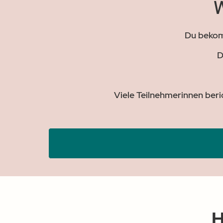
W
Du beko
D
Viele Teilnehmerinnen ber
H