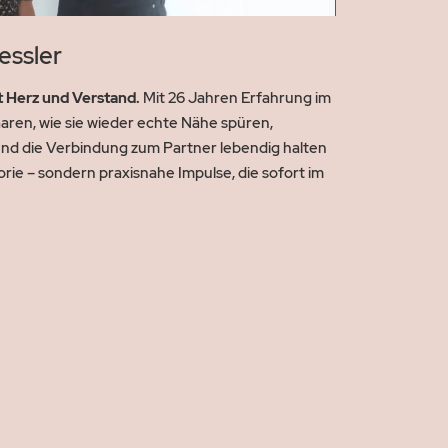
Loaded
:
Playback
Quality
70.70%
Rate
essler
 Herz und Verstand.
Mit 26 Jahren Erfahrung im
aaren, wie sie wieder echte Nähe spüren,
nd die Verbindung zum Partner lebendig halten
rie – sondern praxisnahe Impulse, die sofort im