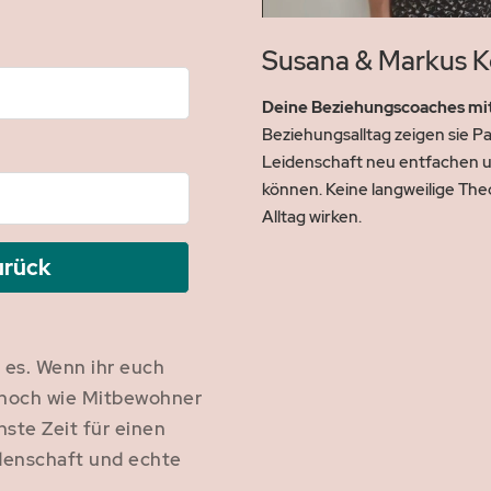
Unmute
Susana & Markus K
Deine Beziehungscoaches mit
Beziehungsalltag zeigen sie P
Leidenschaft neu entfachen u
können. Keine langweilige Theo
Alltag wirken.
zurück
st es. Wenn ihr euch
r noch wie Mitbewohner
hste Zeit für einen
idenschaft und echte