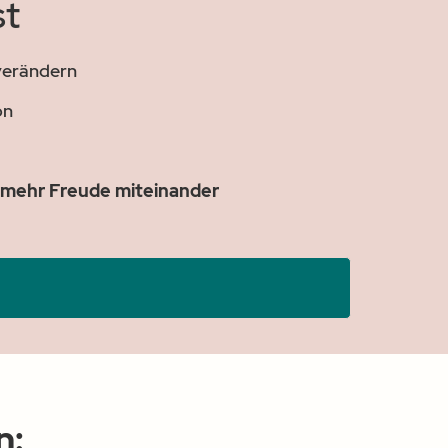
st
 verändern
on
 mehr Freude miteinander
n: